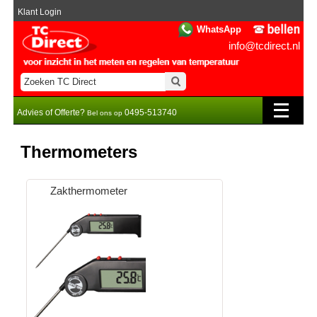
Klant Login
WhatsApp
info@tcdirect.nl
Advies of Offerte?
0495-513740
Bel ons op
Thermometers
Zakthermometer