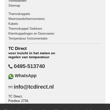
Voorwaarden
Sitemap
Thermokoppels
Weerstandsthermometers
Kabels
Thermokoppel Stekkers
Klemkoppelingen en Doorvoeren
Temperatuur Instrumentatie
TC Direct
voor inzicht in het meten en
regelen van temperatuur
0495-513740
WhatsApp
info@tcdirect.nl
TC Direct,
Postbus 2734,
6030 AA Nederweert,
Nederland