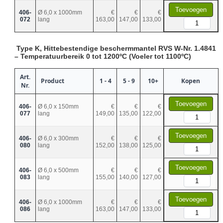
Toevoegen
406-
Ø 6,0 x 1000mm
€
€
€
072
lang
163,00
147,00
133,00
Type K, Hittebestendige beschermmantel RVS W-Nr. 1.4841
– Temperatuurbereik 0 tot 1200ºC (Voeler tot 1100ºC)
Art.
Product
1 - 4
5 - 9
10+
Kopen
Nr.
Toevoegen
406-
Ø 6,0 x 150mm
€
€
€
077
lang
149,00
135,00
122,00
Toevoegen
406-
Ø 6,0 x 300mm
€
€
€
080
lang
152,00
138,00
125,00
Toevoegen
406-
Ø 6,0 x 500mm
€
€
€
083
lang
155,00
140,00
127,00
Toevoegen
406-
Ø 6,0 x 1000mm
€
€
€
086
lang
163,00
147,00
133,00