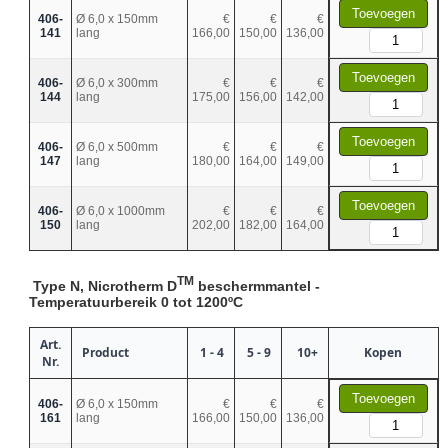
Toevoegen
406-
Ø 6,0 x 150mm
€
€
€
141
lang
166,00
150,00
136,00
Toevoegen
406-
Ø 6,0 x 300mm
€
€
€
144
lang
175,00
156,00
142,00
Toevoegen
406-
Ø 6,0 x 500mm
€
€
€
147
lang
180,00
164,00
149,00
Toevoegen
406-
Ø 6,0 x 1000mm
€
€
€
150
lang
202,00
182,00
164,00
TM
Type N, Nicrotherm D
beschermmantel -
Temperatuurbereik 0 tot 1200ºC
Art.
Product
1 - 4
5 - 9
10+
Kopen
Nr.
Toevoegen
406-
Ø 6,0 x 150mm
€
€
€
161
lang
166,00
150,00
136,00