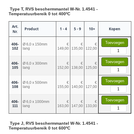
Type T, RVS beschermmantel W-Nr. 1.4541 -
Temperatuurbereik 0 tot 400ºC
Art.
Product
1 - 4
5 - 9
10+
Kopen
Nr.
Toevoegen
406-
Ø 6,0 x 150mm
€
€
€
102
lang
149,00
135,00
122,00
Toevoegen
406-
Ø 6,0 x 300mm
€
€
€
105
lang
152,00
138,00
125,00
Toevoegen
406-
Ø 6,0 x 500mm
€
€
€
108
lang
155,00
140,00
127,00
Toevoegen
406-
Ø 6,0 x 1000mm
€
€
€
111
lang
163,00
147,00
133,00
Type J, RVS beschermmantel W-Nr. 1.4541 -
Temperatuurbereik 0 tot 600ºC