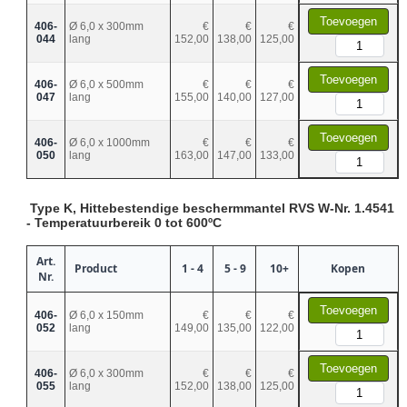
Toevoegen
406-
Ø 6,0 x 300mm
€
€
€
044
lang
152,00
138,00
125,00
Toevoegen
406-
Ø 6,0 x 500mm
€
€
€
047
lang
155,00
140,00
127,00
Toevoegen
406-
Ø 6,0 x 1000mm
€
€
€
050
lang
163,00
147,00
133,00
Type K, Hittebestendige beschermmantel RVS W-Nr. 1.4541
- Temperatuurbereik 0 tot 600ºC
Art.
Product
1 - 4
5 - 9
10+
Kopen
Nr.
Toevoegen
406-
Ø 6,0 x 150mm
€
€
€
052
lang
149,00
135,00
122,00
Toevoegen
406-
Ø 6,0 x 300mm
€
€
€
055
lang
152,00
138,00
125,00