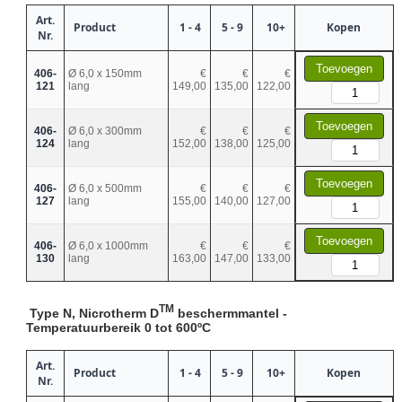
Art.
Product
1 - 4
5 - 9
10+
Kopen
Nr.
Toevoegen
406-
Ø 6,0 x 150mm
€
€
€
121
lang
149,00
135,00
122,00
Toevoegen
406-
Ø 6,0 x 300mm
€
€
€
124
lang
152,00
138,00
125,00
Toevoegen
406-
Ø 6,0 x 500mm
€
€
€
127
lang
155,00
140,00
127,00
Toevoegen
406-
Ø 6,0 x 1000mm
€
€
€
130
lang
163,00
147,00
133,00
TM
Type N, Nicrotherm D
beschermmantel -
Temperatuurbereik 0 tot 600ºC
Art.
Product
1 - 4
5 - 9
10+
Kopen
Nr.