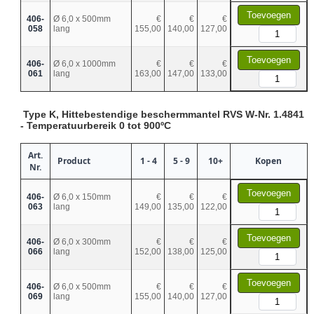
Toevoegen
406-
Ø 6,0 x 500mm
€
€
€
058
lang
155,00
140,00
127,00
Toevoegen
406-
Ø 6,0 x 1000mm
€
€
€
061
lang
163,00
147,00
133,00
Type K, Hittebestendige beschermmantel RVS W-Nr. 1.4841
- Temperatuurbereik 0 tot 900ºC
Art.
Product
1 - 4
5 - 9
10+
Kopen
Nr.
Toevoegen
406-
Ø 6,0 x 150mm
€
€
€
063
lang
149,00
135,00
122,00
Toevoegen
406-
Ø 6,0 x 300mm
€
€
€
066
lang
152,00
138,00
125,00
Toevoegen
406-
Ø 6,0 x 500mm
€
€
€
069
lang
155,00
140,00
127,00