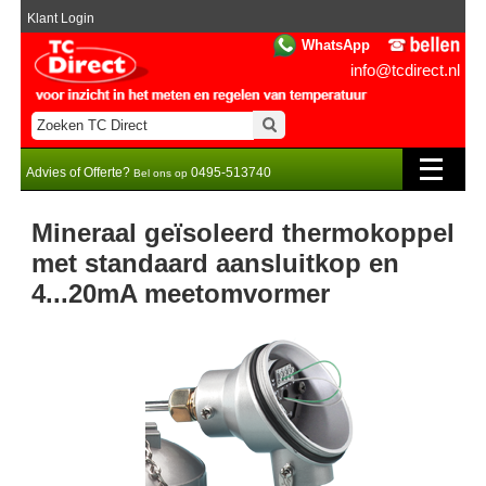
Klant Login
WhatsApp
info@tcdirect.nl
Advies of Offerte?
0495-513740
Bel ons op
Mineraal geïsoleerd thermokoppel
met standaard aansluitkop en
4...20mA meetomvormer