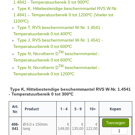
1.4841 - Temperatuurbereik 0 tot 900ºC
Type K, Hittebestendige beschermmantel RVS W-Nr.
1.4841 – Temperatuurbereik 0 tot 1200ºC (Voeler tot
1100ºC)
Type T, RVS beschermmantel W-Nr. 1.4541 -
Temperatuurbereik 0 tot 400ºC
Type J, RVS beschermmantel W-Nr. 1.4541 -
Temperatuurbereik 0 tot 600ºC
TM
Type N, Nicrotherm D
beschermmantel -
Temperatuurbereik 0 tot 600ºC
TM
Type N, Nicrotherm D
beschermmantel -
Temperatuurbereik 0 tot 1200ºC
Type K, Hittebestendige beschermmantel RVS W-Nr. 1.4541
- Temperatuurbereik 0 tot 300ºC
Art.
Product
1 - 4
5 - 9
10+
Kopen
Nr.
Toevoegen
406-
Ø 6,0 x 150mm
€
€
€
041
lang
149,00
135,00
122,00