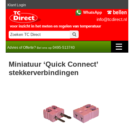
Klant Login
WhatsApp
info@tcdirect.nl
Advies of Offerte?
0495-513740
Bel ons op
Miniatuur ‘Quick Connect’
stekkerverbindingen