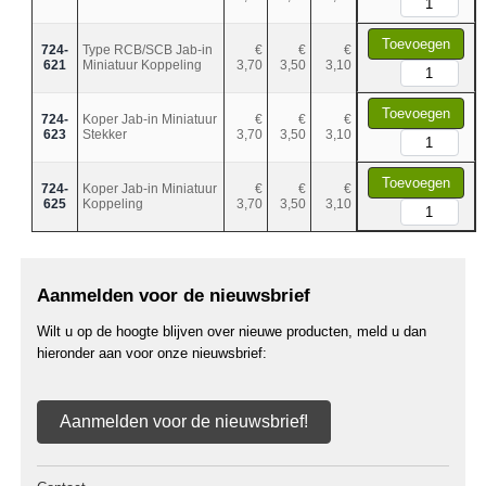
Toevoegen
724-
Type RCB/SCB Jab-in
€
€
€
621
Miniatuur Koppeling
3,70
3,50
3,10
Toevoegen
724-
Koper Jab-in Miniatuur
€
€
€
623
Stekker
3,70
3,50
3,10
Toevoegen
724-
Koper Jab-in Miniatuur
€
€
€
625
Koppeling
3,70
3,50
3,10
Aanmelden voor de nieuwsbrief
Wilt u op de hoogte blijven over nieuwe producten, meld u dan
hieronder aan voor onze nieuwsbrief:
Aanmelden voor de nieuwsbrief!