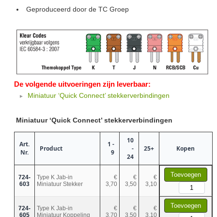
Geproduceerd door de TC Groep
De volgende uitvoeringen zijn leverbaar:
Miniatuur ‘Quick Connect’ stekkerverbindingen
Miniatuur ‘Quick Connect’ stekkerverbindingen
10
Art.
1 -
Product
-
25+
Kopen
Nr.
9
24
Toevoegen
724-
Type K Jab-in
€
€
€
603
Miniatuur Stekker
3,70
3,50
3,10
Toevoegen
724-
Type K Jab-in
€
€
€
605
Miniatuur Koppeling
3,70
3,50
3,10