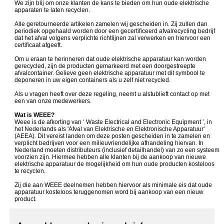
We zijn blij om onze klanten de kans te bieden om hun oude elektrische
apparaten te laten recyclen.
Alle geretourneerde artikelen zamelen wij gescheiden in. Zij zullen dan
periodiek opgehaald worden door een gecertificeerd afvalrecycling bedrijf
dat het afval volgens verplichte richtlijnen zal verwerken en hiervoor een
certificaat afgeeft.
Om u eraan te herinneren dat oude elektrische apparatuur kan worden
gerecycled, zijn de producten gemarkeerd met een doorgestreepte
afvalcontainer. Gelieve geen elektrische apparatuur met dit symbool te
deponeren in uw eigen containers als u zelf niet recycled.
Als u vragen heeft over deze regeling, neemt u alstublieft contact op met
een van onze medewerkers.
Wat is WEEE?
Weee is de afkorting van ‘ Waste Electrical and Electronic Equipment ’, in
het Nederlands als 'Afval van Elektrische en Elektronische Apparatuur'
(AEEA). Dit vereist landen om deze posten gescheiden in te zamelen en
verplicht bedrijven voor een milieuvriendelijke afhandeling hiervan. In
Nederland moeten distributeurs (inclusief detailhandel) van zo een systeem
voorzien zijn. Hiermee hebben alle klanten bij de aankoop van nieuwe
elektrische apparatuur de mogelijkheid om hun oude producten kosteloos
te recyclen.
Zij die aan WEEE deelnemen hebben hiervoor als minimale eis dat oude
apparatuur kosteloos teruggenomen word bij aankoop van een nieuw
product.