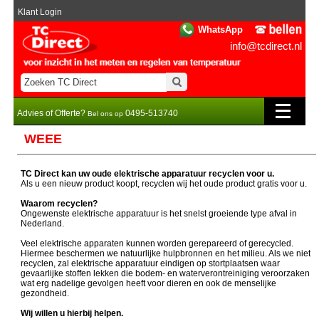
Klant Login
WhatsApp
info@tcdirect.nl
Advies of Offerte?
0495-513740
Bel ons op
WEEE
TC Direct kan uw oude elektrische apparatuur recyclen voor u.
Als u een nieuw product koopt, recyclen wij het oude product gratis voor u.
Waarom recyclen?
Ongewenste elektrische apparatuur is het snelst groeiende type afval in
Nederland.
Veel elektrische apparaten kunnen worden gerepareerd of gerecycled.
Hiermee beschermen we natuurlijke hulpbronnen en het milieu. Als we niet
recyclen, zal elektrische apparatuur eindigen op stortplaatsen waar
gevaarlijke stoffen lekken die bodem- en waterverontreiniging veroorzaken
wat erg nadelige gevolgen heeft voor dieren en ook de menselijke
gezondheid.
Wij willen u hierbij helpen.