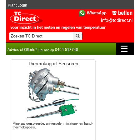
Klant Login
WhatsApp
info@tcdirect.nl
Advies of Offerte?
0495-513740
Bel ons op
Thermokoppel Sensoren
Mineraal geïsoleerde, universele, miniatuur- en hand-
thermokoppels.