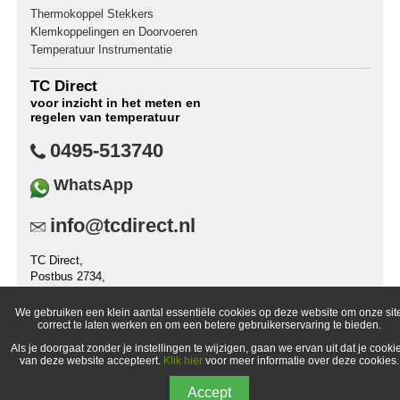
Thermokoppel Stekkers
Klemkoppelingen en Doorvoeren
Temperatuur Instrumentatie
TC Direct
voor inzicht in het meten en
regelen van temperatuur
0495-513740
WhatsApp
info@tcdirect.nl
TC Direct,
Postbus 2734,
6030 AA Nederweert,
Nederland
We gebruiken een klein aantal essentiële cookies op deze website om onze sit
correct te laten werken en om een betere gebruikerservaring te bieden.
Als je doorgaat zonder je instellingen te wijzigen, gaan we ervan uit dat je cooki
van deze website accepteert.
Klik hier
voor meer informatie over deze cookies.
© 1998-
2026 TC Direct (een handelsonderdeel van TC Meet- &
Accept