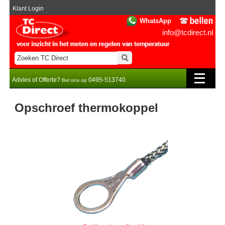
Klant Login
WhatsApp
info@tcdirect.nl
Advies of Offerte?
0495-513740
Bel ons op
Opschroef thermokoppel