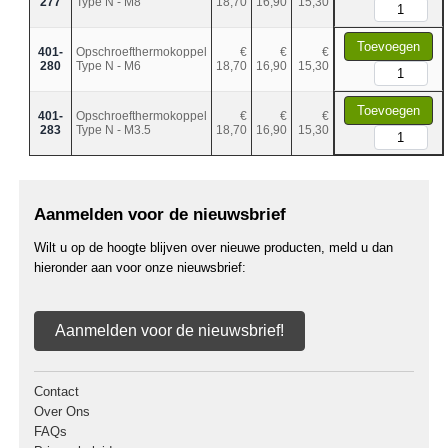
277
Type N - M8
18,70
16,90
15,30
Toevoegen
401-
Opschroefthermokoppel
€
€
€
280
Type N - M6
18,70
16,90
15,30
Toevoegen
401-
Opschroefthermokoppel
€
€
€
283
Type N - M3.5
18,70
16,90
15,30
Aanmelden voor de nieuwsbrief
Wilt u op de hoogte blijven over nieuwe producten, meld u dan
hieronder aan voor onze nieuwsbrief:
Aanmelden voor de nieuwsbrief!
Contact
Over Ons
FAQs