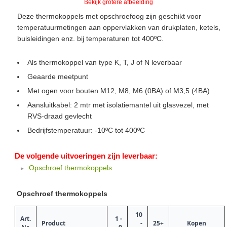
Bekijk grotere afbeelding
Deze thermokoppels met opschroefoog zijn geschikt voor
temperatuurmetingen aan oppervlakken van drukplaten, ketels,
buisleidingen enz. bij temperaturen tot 400ºC.
Als thermokoppel van type K, T, J of N leverbaar
Geaarde meetpunt
Met ogen voor bouten M12, M8, M6 (0BA) of M3,5 (4BA)
Aansluitkabel: 2 mtr met isolatiemantel uit glasvezel, met
RVS-draad gevlecht
Bedrijfstemperatuur: -10ºC tot 400ºC
De volgende uitvoeringen zijn leverbaar:
Opschroef thermokoppels
Opschroef thermokoppels
10
Art.
1 -
Product
-
25+
Kopen